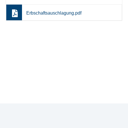
Erbschaftsauschlagung.pdf
Nehmen Sie Kontakt auf
Haben Sie Fragen oder benötigen Sie Unterstützung?
Mein Team und ich sind gerne für Sie da.